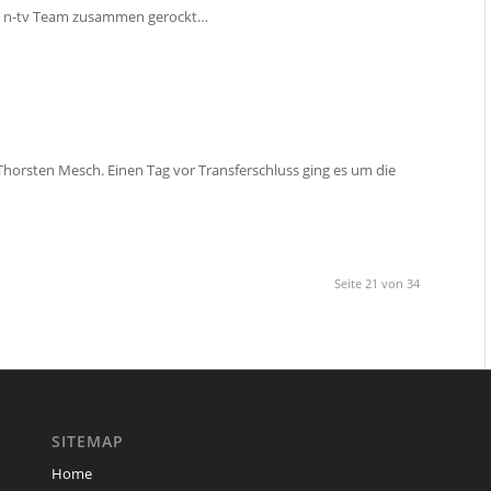
en n-tv Team zusammen gerockt…
Thorsten Mesch. Einen Tag vor Transferschluss ging es um die
Seite 21 von 34
SITEMAP
Home