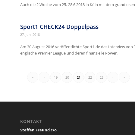
Auch die 2.Woche vom 25.-28.6.2018 in Köln mit dem grandios
Sport1 CHECK24 Doppelpass
27. Juni 2018
Am 30.August 2016 veröffentlichte Sport1.de das Interview von 
englische Premier League und deren finanzielle Power.
«
‹
19
20
21
22
23
›
»
KONTAKT
Steffen Freund c/o