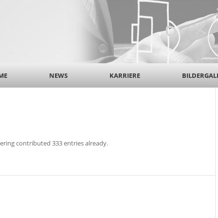
ME
NEWS
KARRIERE
BILDERGAL
ering
contributed 333 entries already.