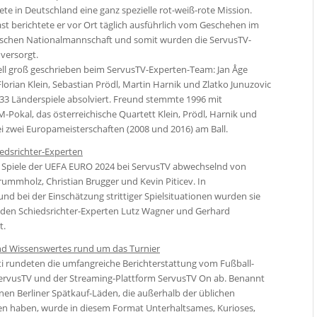
ete in Deutschland eine ganz spezielle rot-weiß-rote Mission.
st berichtete er vor Ort täglich ausführlich vom Geschehen im
ischen Nationalmannschaft und somit wurden die ServusTV-
 versorgt.
l groß geschrieben beim ServusTV-Experten-Team: Jan Åge
Florian Klein, Sebastian Prödl, Martin Harnik und Zlatko Junuzovic
33 Länderspiele absolviert. Freund stemmte 1996 mit
-Pokal, das österreichische Quartett Klein, Prödl, Harnik und
ei zwei Europameisterschaften (2008 und 2016) am Ball.
edsrichter-Experten
Spiele der UEFA EURO 2024 bei ServusTV abwechselnd von
rummholz, Christian Brugger und Kevin Piticev. In
nd bei der Einschätzung strittiger Spielsituationen wurden sie
den Schiedsrichter-Experten Lutz Wagner und Gerhard
t.
nd Wissenswertes rund um das Turnier
i rundeten die umfangreiche Berichterstattung vom Fußball-
 ServusTV und der Streaming-Plattform ServusTV On ab. Benannt
en Berliner Spätkauf-Läden, die außerhalb der üblichen
en haben, wurde in diesem Format Unterhaltsames, Kurioses,