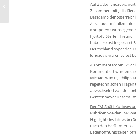
Auf Zlatko Junuzovic wart
n-tv EM 2024 -Experte
Zusammen mit Julia Kiena
Basecamp der österreich
Zuschauer mit allen Infos
Kompetenz wurde generel
Fjörtoft, Steffen Freund, 
haben selbst insgesamt 3
Deutschland sogar den EM
Junuzovic waren selbst b
4 Kommentatoren, 2 Schi
Kommentiert wurden die 
Michael Wanits, Philipp K
regeltechnischen Fragen u
abwechselnd von den bei
Gerstenmayer unterstütz
Der EM-Späti: Kurioses u
Rubriken wie der EM-Spät
Highlight des Jahres bei
nach den berühmten klein
Ladenöffnungszeiten off