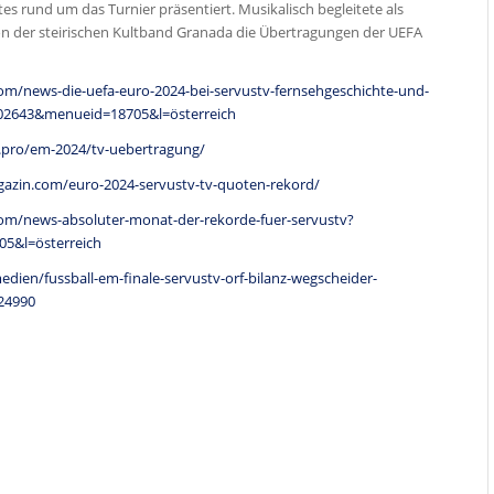
s rund um das Turnier präsentiert. Musikalisch begleitete als
n der steirischen Kultband Granada die Übertragungen der UEFA
com/news-die-uefa-euro-2024-bei-servustv-fernsehgeschichte-und-
202643&menueid=18705&l=österreich
.pro/em-2024/tv-uebertragung/
gazin.com/euro-2024-servustv-tv-quoten-rekord/
.com/news-absoluter-monat-der-rekorde-fuer-servustv?
5&l=österreich
medien/fussball-em-finale-servustv-orf-bilanz-wegscheider-
24990