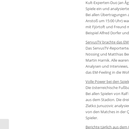
Kult-Experten-Duo Jan Åg
Spiele ein und analysiert
Bei allen Übertragungen
Anstoß um 15:00 Uhr) wa
mit Fjörtoft und Freund
Beispiel Alfred Dorfer und
ServusTV brachte das EM
Das ServusTV-Reporterteam
Nössing und Matthias Berg
Martin Harnik. Alle waren
Analysen und Interviews,
das EM-Feeling in die W
Volle Power bei den Spie
Die österreichische Fußba
Bei allen Spielen von Ral
aus dem Stadion. Die dre
Zlatko Junuzovic analysie
von den Matches in der Q
Spieler.
Berichte täglich aus de