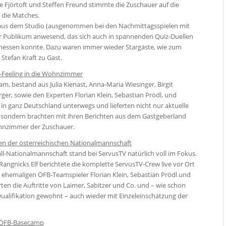
e Fjörtoft und Steffen Freund stimmte die Zuschauer auf die
e die Matches.
 aus dem Studio (ausgenommen bei den Nachmittagsspielen mit
r Publikum anwesend, das sich auch in spannenden Quiz-Duellen
 messen konnte. Dazu waren immer wieder Stargäste, wie zum
 Stefan Kraft zu Gast.
-Feeling in die Wohnzimmer
, bestand aus Julia Kienast, Anna-Maria Wiesinger, Birgit
er, sowie den Experten Florian Klein, Sebastian Prödl, und
 in ganz Deutschland unterwegs und lieferten nicht nur aktuelle
 sondern brachten mit ihren Berichten aus dem Gastgeberland
ohnzimmer der Zuschauer.
len der österreichischen Nationalmannschaft
ll-Nationalmannschaft stand bei ServusTV natürlich voll im Fokus.
f Rangnicks Elf berichtete die komplette ServusTV-Crew live vor Ort
i ehemaligen ÖFB-Teamspieler Florian Klein, Sebastian Prödl und
rten die Auftritte von Laimer, Sabitzer und Co. und – wie schon
ualifikation gewohnt – auch wieder mit Einzeleinschätzung der
m ÖFB-Basecamp