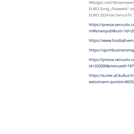
Witziges und Wissenswerte
EURO-Song „Feiawerk“ vo
EURO 2024 bei ServusTV.
https://presse.servustv.
millionenpublikum-?id=
https://www.fussball-wm
https://sportbusinessma
https://presse.servustv
id=202000&menueid=1870
https://kurier.at/kultur/
weissmann-quoten/4029