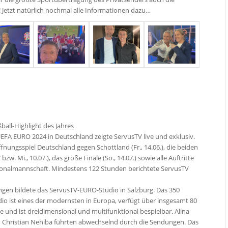
n! Jetzt natürlich nochmal alle Informationen dazu…
ball-Highlight des Jahres
UEFA EURO 2024 in Deutschland zeigte ServusTV live und exklusiv.
ffnungsspiel Deutschland gegen Schottland (Fr., 14.06.), die beiden
 bzw. Mi., 10.07.), das große Finale (So., 14.07.) sowie alle Auftritte
ionalmannschaft. Mindestens 122 Stunden berichtete ServusTV
gen bildete das ServusTV-EURO-Studio in Salzburg. Das 350
o ist eines der modernsten in Europa, verfügt über insgesamt 80
nd ist dreidimensional und multifunktional bespielbar. Alina
nd Christian Nehiba führten abwechselnd durch die Sendungen. Das