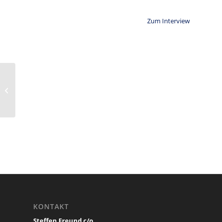
Zum Interview
Einladung von RB
Leipzig
KONTAKT
Steffen Freund c/o