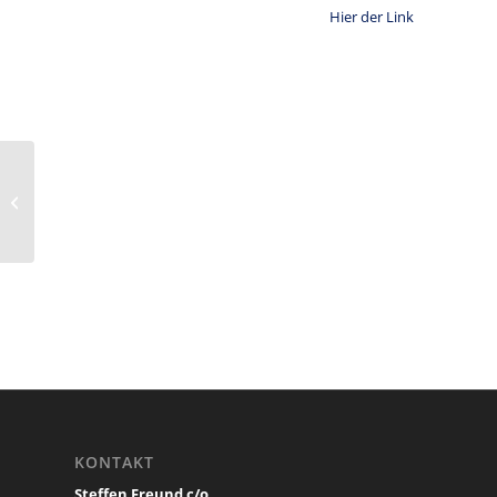
Hier der Link
Sport1 CHECK24
Doppelpass
KONTAKT
Steffen Freund c/o