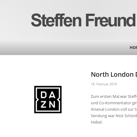
HO
North London 
18. Februar 2018
Zum ersten Mal war Steff
und Co-Kommentator ging
Arsenal London voll zur 
Sendung war Nick Schönb
Hebel.