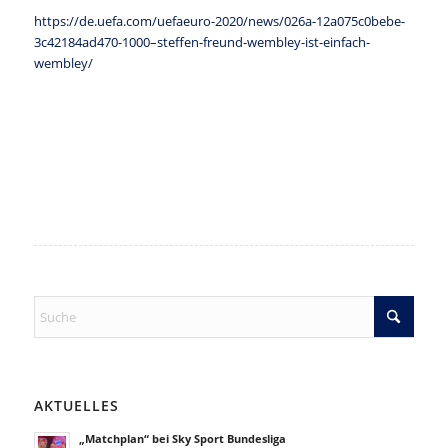
https://de.uefa.com/uefaeuro-2020/news/026a-12a075c0bebe-
3c42184ad470-1000–steffen-freund-wembley-ist-einfach-
wembley/
AKTUELLES
„Matchplan“ bei Sky Sport Bundesliga